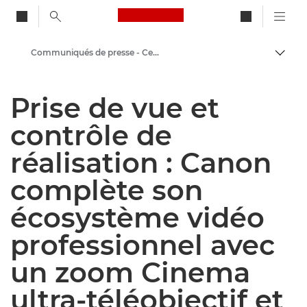
Canon Logo, back to ho
Communiqués de presse - Centre de presse Canon
Bascul
Canon
Prise de vue et
Presse
contrôle de
réalisation : Canon
complète son
écosystème vidéo
professionnel avec
un zoom Cinema
ultra-téléobjectif et