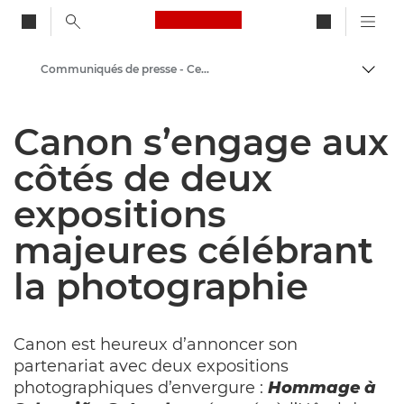
Canon Logo, back to ho
Communiqués de presse - Centre de presse Canon
Bascul
Canon
Canon s’engage aux
Presse
côtés de deux
expositions
majeures célébrant
la photographie
Canon est heureux d’annoncer son
partenariat avec deux expositions
photographiques d’envergure :
Hommage à