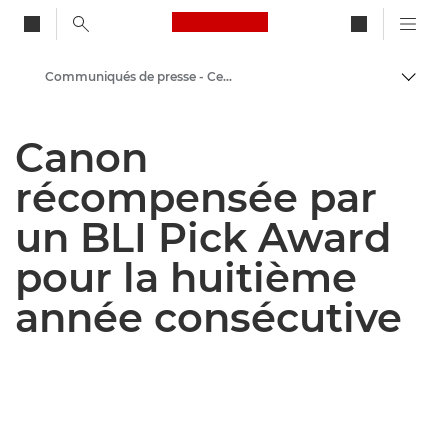
Canon Logo, back to ho
Communiqués de presse - Centre de presse Canon
Bascul
Canon
Canon
Presse
récompensée par
un BLI Pick Award
pour la huitième
année consécutive