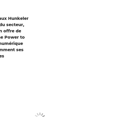
r aux Hunkeler
du secteur,
n offre de
he Power to
 numérique
comment ses
es