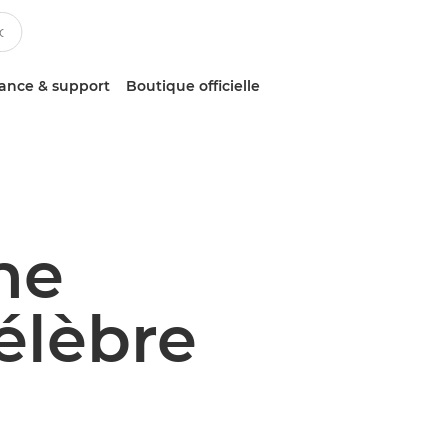
tance & support
Boutique officielle
he
élèbre