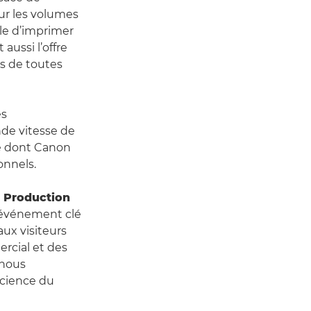
ur les volumes
ble d’imprimer
aussi l’offre
es de toutes
es
nde vitesse de
re dont Canon
onnels.
, Production
 événement clé
aux visiteurs
rcial et des
 nous
nscience du