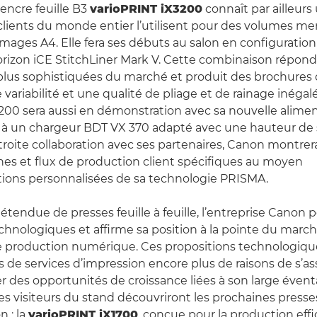
’encre feuille B3
varioPRINT iX3200
connaît par ailleurs
clients du monde entier l’utilisent pour des volumes men
images A4. Elle fera ses débuts au salon en configuration
rizon iCE StitchLiner Mark V. Cette combinaison répond
plus sophistiquées du marché et produit des brochures q
variabilité et une qualité de pliage et de rainage inégalé
200 sera aussi en démonstration avec sa nouvelle aliment
 à un chargeur BDT VX 370 adapté avec une hauteur de 
troite collaboration avec ses partenaires, Canon montr
ignes et flux de production client spécifiques au moyen
ions personnalisées de sa technologie PRISMA.
étendue de presses feuille à feuille, l’entreprise Canon 
chnologiques et affirme sa position à la pointe du marc
de production numérique. Ces propositions technologiq
s de services d’impression encore plus de raisons de s’a
er des opportunités de croissance liées à son large évent
s visiteurs du stand découvriront les prochaines presses 
n : la
varioPRINT iX1700
, conçue pour la production eff