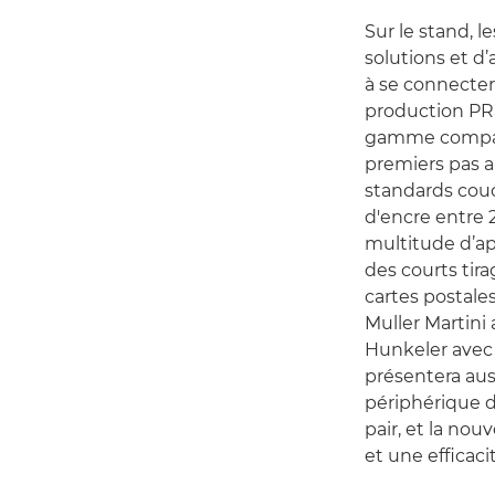
Sur le stand, l
solutions et d
à se connecter
production PRI
gamme comp
premiers pas a
standards couc
d'encre entre 
multitude d’ap
des courts tir
cartes postales
Muller Martini
Hunkeler avec
présentera aus
périphérique d
pair, et la no
et une efficac