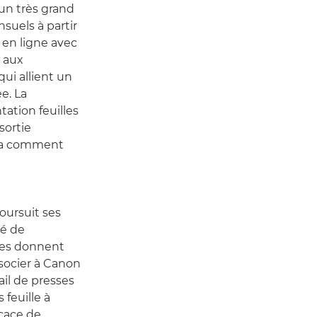
 un très grand
suels à partir
 en ligne avec
 aux
ui allient un
e. La
ation feuilles
sortie
era comment
poursuit ses
hé de
ues donnent
ssocier à Canon
ail de presses
feuille à
icace de