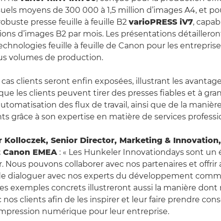
ls moyens de 300 000 à 1,5 million d’images A4, et po
 robuste presse feuille à feuille B2
varioPRESS iV7
, capa
lions d’images B2 par mois. Les présentations détailleront 
chnologies feuille à feuille de Canon pour les entrepris
tous volumes de production.
cas clients seront enfin exposées, illustrant les avantag
e les clients peuvent tirer des presses fiables et à gra
automatisation des flux de travail, ainsi que de la maniè
ents grâce à son expertise en matière de services professi
r Kolloczek, Senior Director, Marketing & Innovation
ez Canon EMEA
: « Les Hunkeler Innovationdays sont un
. Nous pouvons collaborer avec nos partenaires et offrir 
 de dialoguer avec nos experts du développement comme
Des exemples concrets illustreront aussi la manière dont
c nos clients afin de les inspirer et leur faire prendre co
’impression numérique pour leur entreprise.