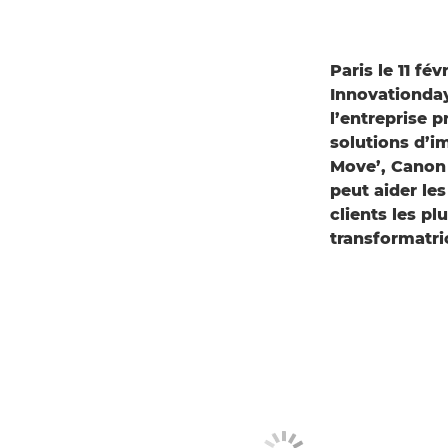
Paris le 11 fé
Innovationday
l’entreprise p
solutions d’i
Move’, Canon
peut aider les
clients les p
transformatri