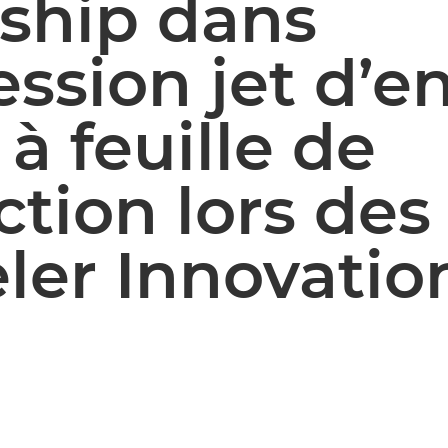
rship dans
ession jet d’e
 à feuille de
tion lors des
ler Innovatio