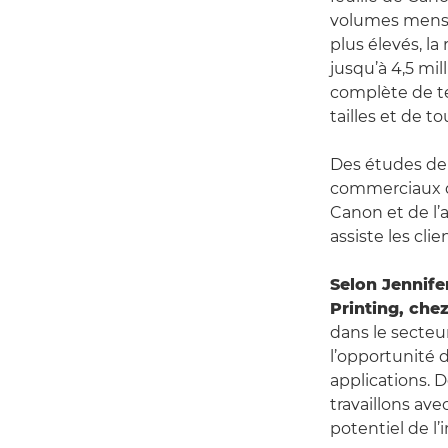
volumes mensue
plus élevés, la
jusqu’à 4,5 mil
complète de te
tailles et de 
Des études de 
commerciaux qu
Canon et de l’
assiste les cli
Selon Jennife
Printing, ch
dans le secteur
l’opportunité
applications. 
travaillons ave
potentiel de l