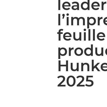
leade
l’impr
feuille
produc
Hunke
2025