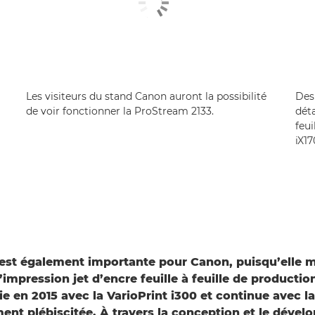
Les visiteurs du stand Canon auront la possibilité
Des
de voir fonctionner la ProStream 2133.
déta
feu
iX1
 est également importante pour Canon, puisqu’elle 
impression jet d’encre feuille à feuille de production
oie en 2015 avec la VarioPrint i300 et continue avec l
ent plébiscitée. À travers la conception et le déve