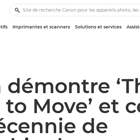
tifs
Imprimantes et scanners
Solutions et services
Assis
 démontre ‘T
to Move’ et c
écennie de