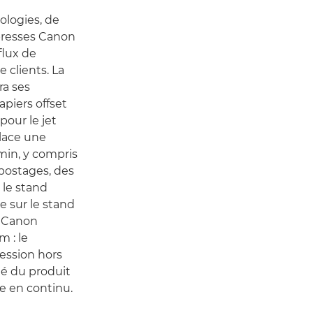
ologies, de
 presses Canon
flux de
 clients. La
ra ses
piers offset
our le jet
lace une
min, y compris
ipostages, des
r le stand
e sur le stand
e Canon
m : le
ession hors
té du produit
ue en continu.