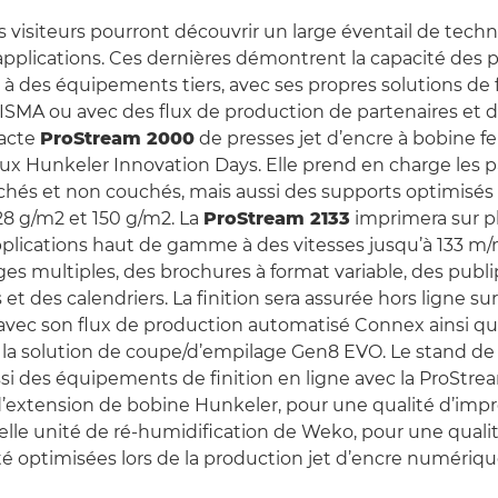
es visiteurs pourront découvrir un large éventail de techn
’applications. Ces dernières démontrent la capacité des
 à des équipements tiers, avec ses propres solutions de 
SMA ou avec des flux de production de partenaires et de
acte
ProStream 2000
de presses jet d’encre à bobine fe
ux Hunkeler Innovation Days. Elle prend en charge les pa
hés et non couchés, mais aussi des supports optimisés p
28 g/m2 et 150 g/m2. La
ProStream 2133
imprimera sur p
plications haut de gamme à des vitesses jusqu’à 133 m/
ages multiples, des brochures à format variable, des publ
 et des calendriers. La finition sera assurée hors ligne su
 avec son flux de production automatisé Connex ainsi qu
 la solution de coupe/d’empilage Gen8 EVO. Le stand d
si des équipements de finition en ligne avec la ProStrea
’extension de bobine Hunkeler, pour une qualité d’impr
uvelle unité de ré-humidification de Weko, pour une quali
ité optimisées lors de la production jet d’encre numériq