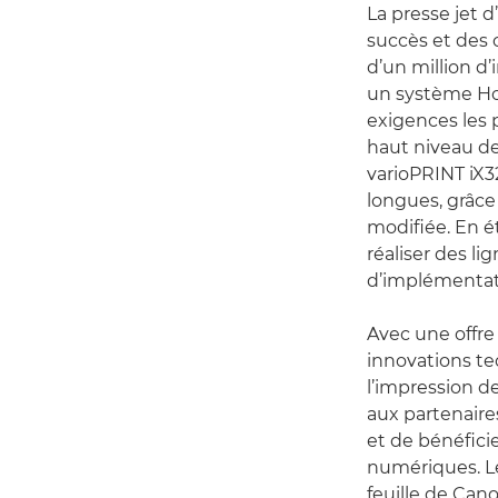
La presse jet d
succès et des 
d’un million d’
un système Ho
exigences les 
haut niveau de 
varioPRINT iX3
longues, grâce
modifiée. En é
réaliser des l
d’implémentat
Avec une offre 
innovations te
l’impression 
aux partenaire
et de bénéfici
numériques. Le
feuille de Cano