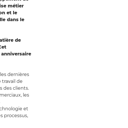
ise métier
on et le
lle dans le
atière de
Cet
 anniversaire
les dernières
travail de
 des clients.
merciaux, les
s
echnologie et
es processus,