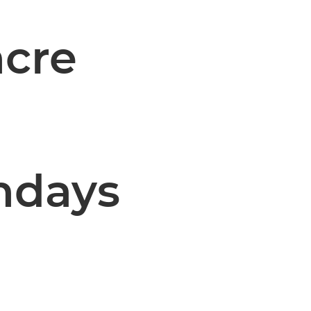
ncre
ndays