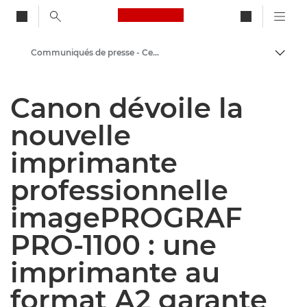
Canon Logo, back to ho
Communiqués de presse - Centre de presse Canon
Bascul
Canon
Canon dévoile la
Presse
nouvelle
imprimante
professionnelle
imagePROGRAF
PRO-1100 : une
imprimante au
format A2 garante