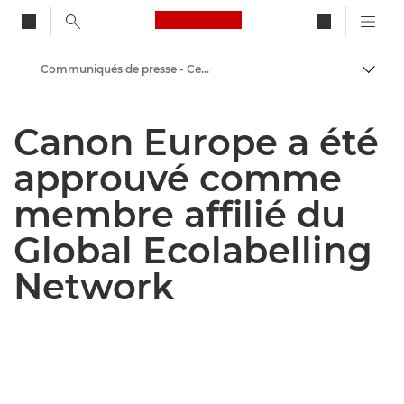
Canon Logo, back to ho
Communiqués de presse - Centre de presse Canon
Bascul
Canon
Canon Europe a été
Presse
approuvé comme
membre affilié du
Global Ecolabelling
Network