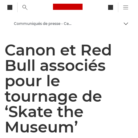
Canon Logo, back to ho
Communiqués de presse - Centre de presse Canon
Bascul
Canon
Canon et Red
Presse
Bull associés
pour le
tournage de
‘Skate the
Museum’