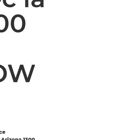
300
LOW
ce
 Arizona 1300.