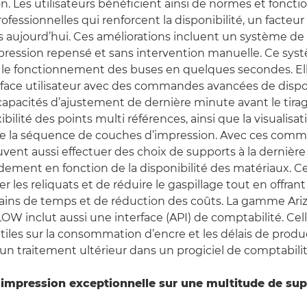
n. Les utilisateurs bénéficient ainsi de normes et foncti
ofessionnelles qui renforcent la disponibilité, un facteur
s aujourd’hui. Ces améliorations incluent un système d
pression repensé et sans intervention manuelle. Ce syst
 le fonctionnement des buses en quelques secondes. Ell
rface utilisateur avec des commandes avancées de dispo
capacités d’ajustement de dernière minute avant le tirag
ibilité des points multi références, ainsi que la visualisat
de la séquence de couches d’impression. Avec ces comm
vent aussi effectuer des choix de supports à la dernièr
pidement en fonction de la disponibilité des matériaux. 
er les reliquats et de réduire le gaspillage tout en offran
e gains de temps et de réduction des coûts. La gamme Ari
OW inclut aussi une interface (API) de comptabilité. Cell
iles sur la consommation d’encre et les délais de produc
n traitement ultérieur dans un progiciel de comptabilit
’impression exceptionnelle sur une multitude de sup