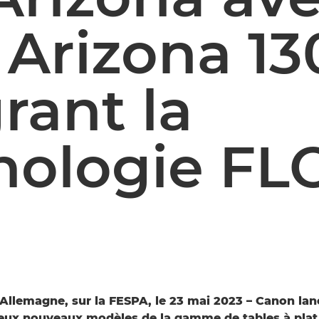
 Arizona 1
rant la
nologie F
Allemagne, sur la FESPA, le 23 mai 2023 – Canon lan
eux nouveaux modèles de la gamme de tables à plat