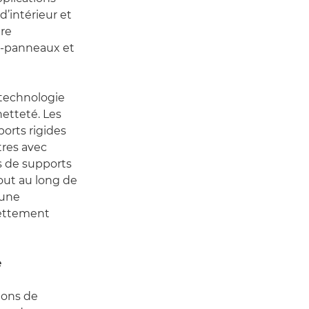
d’intérieur et
tre
ti-panneaux et
 technologie
etteté. Les
orts rigides
ètres avec
s de supports
tout au long de
 une
nettement
e
ions de