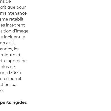
ons de
 critique pour
e maintenance
ème rétablit
es intègrent
sition d’image.
e incluent le
ion et la
andes, les
e minute et
Cette approche
t plus de
zona 1300 à
e-ci fournit
tion, par
é.
ports rigides