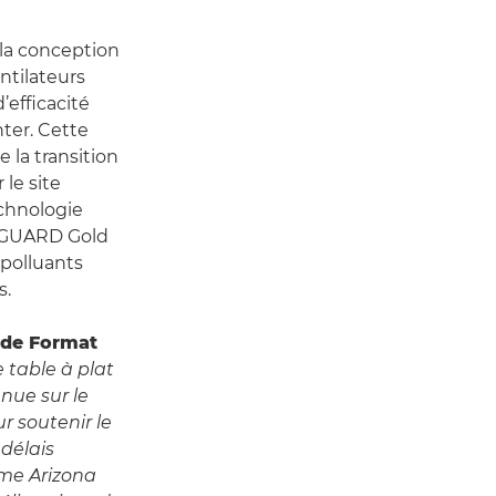
 la conception
entilateurs
’efficacité
nter. Cette
e la transition
 le site
echnologie
ENGUARD Gold
 polluants
s.
ide Format
 table à plat
nue sur le
r soutenir le
délais
me Arizona