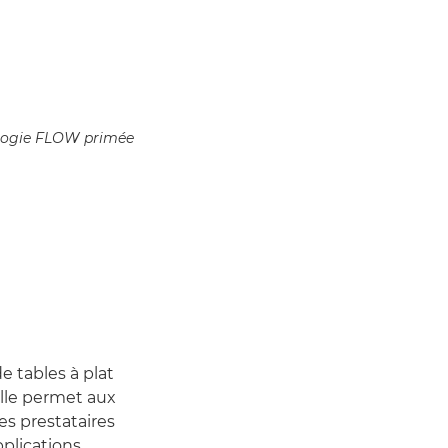
ologie FLOW primée
 tables à plat
lle permet aux
es prestataires
pplications