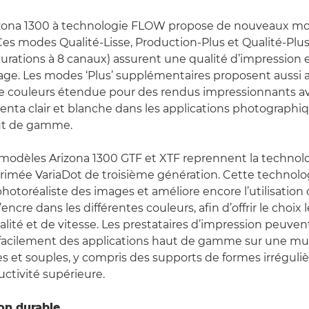
ona 1300 à technologie FLOW propose de nouveaux m
Ces modes Qualité-Lisse, Production-Plus et Qualité-Plus
gurations à 8 canaux) assurent une qualité d’impression 
irage. Les modes ‘Plus’ supplémentaires proposent aussi a
couleurs étendue pour des rendus impressionnants av
genta clair et blanche dans les applications photographi
aut de gamme.
modèles Arizona 1300 GTF et XTF reprennent la technol
rimée VariaDot de troisième génération. Cette technolo
otoréaliste des images et améliore encore l’utilisation d
encre dans les différentes couleurs, afin d’offrir le choix 
alité et de vitesse. Les prestataires d’impression peuve
 facilement des applications haut de gamme sur une mu
s et souples, y compris des supports de formes irrégulièr
ctivité supérieure.
on durable