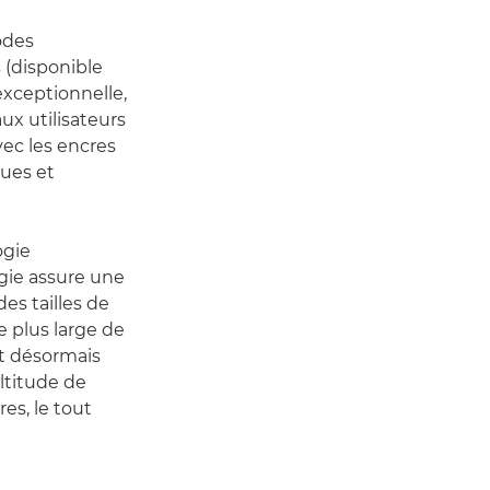
odes
 (disponible
exceptionnelle,
ux utilisateurs
ec les encres
ques et
ogie
gie assure une
es tailles de
le plus large de
nt désormais
ltitude de
es, le tout