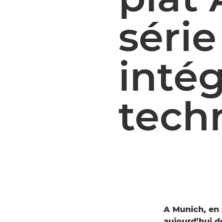
série
intég
tech
A Munich, en 
aujourd’hui d