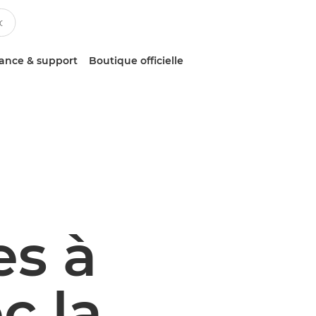
tance & support
Boutique officielle
s à
c la