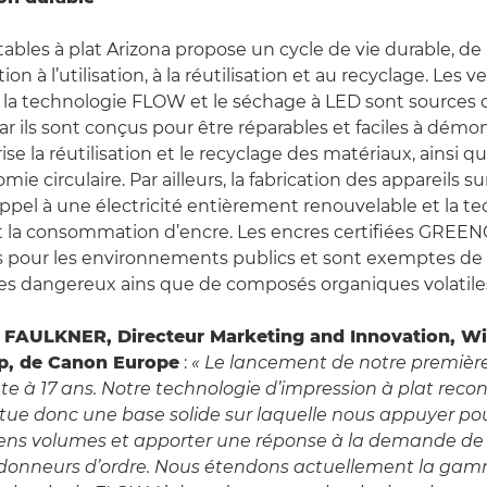
bles à plat Arizona propose un cycle de vie durable, de
tion à l’utilisation, à la réutilisation et au recyclage. Les v
e la technologie FLOW et le séchage à LED sont sources d
ar ils sont conçus pour être réparables et faciles à démo
se la réutilisation et le recyclage des matériaux, ainsi qu
ie circulaire. Par ailleurs, la fabrication des appareils sur
appel à une électricité entièrement renouvelable et la t
it la consommation d’encre. Les encres certifiées GRE
s pour les environnements publics et sont exemptes de
s dangereux ains que de composés organiques volatile
FAULKNER, Directeur Marketing and Innovation, W
up, de Canon Europe
:
« Le lancement de notre première
e à 17 ans. Notre technologie d’impression à plat recon
ue donc une base solide sur laquelle nous appuyer pou
s volumes et apporter une réponse à la demande de 
 donneurs d’ordre. Nous étendons actuellement la gam