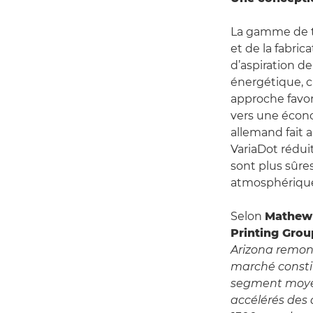
La gamme de ta
et de la fabrica
d’aspiration d
énergétique, c
approche favori
vers une économ
allemand fait 
VariaDot rédu
sont plus sûre
atmosphérique
Selon
Mathew 
Printing Gro
Arizona remont
marché constit
segment moyen
accélérés des