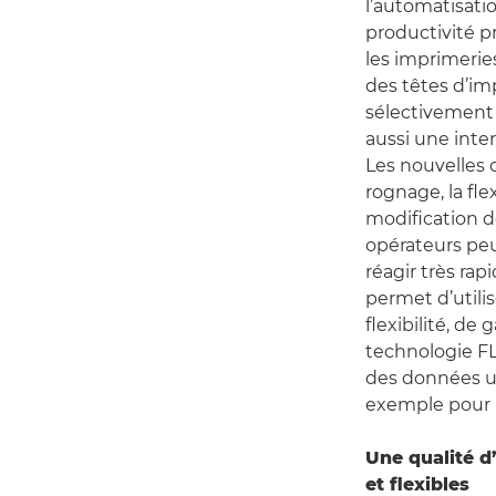
l’automatisatio
productivité pr
les imprimerie
des têtes d’im
sélectivement
aussi une inte
Les nouvelles 
rognage, la flex
modification 
opérateurs peu
réagir très ra
permet d’utilis
flexibilité, d
technologie FL
des données ut
exemple pour u
Une qualité d
et flexibles