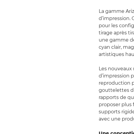
La gamme Ariz
d’impression. 
pour les confi
tirage après t
une gamme de 
cyan clair, ma
artistiques h
Les nouveaux 
d’impression p
reproduction ph
gouttelettes d’
rapports de qu
proposer plus
supports rigide
avec une produ
Une concepti