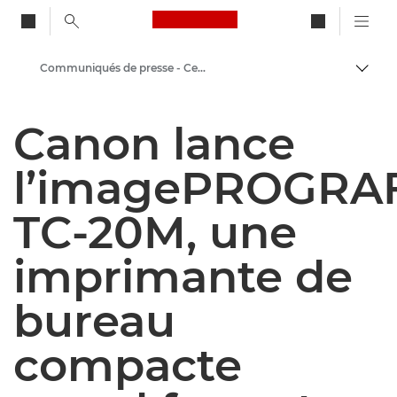
Canon Logo, back to ho
Communiqués de presse - Centre de presse Canon
Bascul
Canon
Canon lance
Presse
l’imagePROGRA
TC-20M, une
imprimante de
bureau
compacte