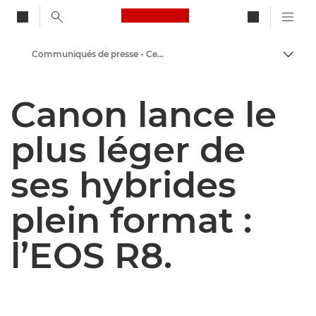
Canon Logo, back to ho
Communiqués de presse - Centre de presse Canon
Bascul
Canon
Canon lance le
Presse
plus léger de
ses hybrides
plein format :
l’EOS R8.