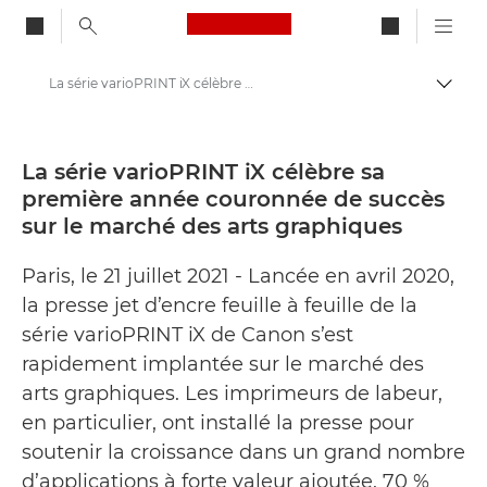
Canon Logo, back to ho
La série varioPRINT iX célèbre sa première année couronnée de succès sur le marché des arts graphiques - Centre de presse Canon
Bascul
Canon
Presse
La série varioPRINT iX célèbre sa
première année couronnée de succès
Communiqués de presse - Centre de presse Canon
sur le marché des arts graphiques
Paris, le 21 juillet 2021 - Lancée en avril 2020,
la presse jet d’encre feuille à feuille de la
série varioPRINT iX de Canon s’est
rapidement implantée sur le marché des
arts graphiques. Les imprimeurs de labeur,
en particulier, ont installé la presse pour
soutenir la croissance dans un grand nombre
d’applications à forte valeur ajoutée. 70 %