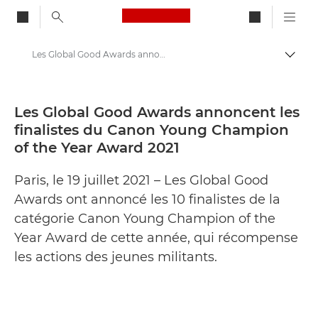
Canon Logo, back to ho
Les Global Good Awards annoncent les finalistes du Canon Young Champion of the Year Award 2021 - Centre de presse Canon
Bascul
Canon
Presse
Les Global Good Awards annoncent les
finalistes du Canon Young Champion
Communiqués de presse - Centre de presse Canon
of the Year Award 2021
Paris, le 19 juillet 2021 – Les Global Good
Awards ont annoncé les 10 finalistes de la
catégorie Canon Young Champion of the
Year Award de cette année, qui récompense
les actions des jeunes militants.