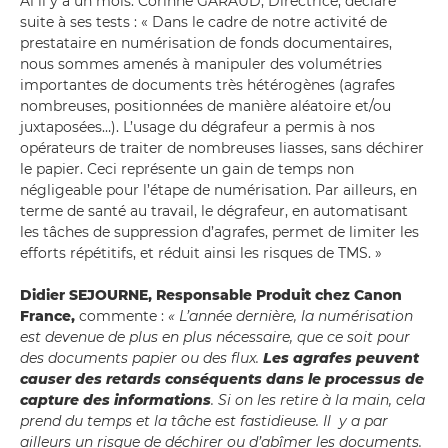
A1 il y a un mois. Corinne GARAUD, Directrice, déclare
suite à ses tests : « Dans le cadre de notre activité de
prestataire en numérisation de fonds documentaires,
nous sommes amenés à manipuler des volumétries
importantes de documents très hétérogènes (agrafes
nombreuses, positionnées de manière aléatoire et/ou
juxtaposées…). L’usage du dégrafeur a permis à nos
opérateurs de traiter de nombreuses liasses, sans déchirer
le papier. Ceci représente un gain de temps non
négligeable pour l’étape de numérisation. Par ailleurs, en
terme de santé au travail, le dégrafeur, en automatisant
les tâches de suppression d’agrafes, permet de limiter les
efforts répétitifs, et réduit ainsi les risques de TMS. »
Didier SEJOURNE, Responsable Produit chez Canon
France,
commente :
« L’année dernière, la numérisation
est devenue de plus en plus nécessaire, que ce soit pour
des documents papier ou des flux.
Les agrafes peuvent
causer des retards conséquents dans le processus de
capture des informations
. Si on les retire à la main, cela
prend du temps et la tâche est fastidieuse. Il y a par
ailleurs un risque de déchirer ou d’abîmer les documents.