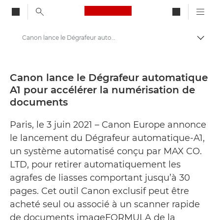
Canon Logo, back to ho
Canon lance le Dégrafeur automatique A1 pour accélérer la numérisation de documents - Centre de presse Canon
Bascul
Canon
Presse
Canon lance le Dégrafeur automatique
A1 pour accélérer la numérisation de
Communiqués de presse - Centre de presse Canon
documents
Paris, le 3 juin 2021 – Canon Europe annonce
le lancement du Dégrafeur automatique-A1,
un système automatisé conçu par MAX CO.
LTD, pour retirer automatiquement les
agrafes de liasses comportant jusqu’à 30
pages. Cet outil Canon exclusif peut être
acheté seul ou associé à un scanner rapide
de documents imageFORMULA de la