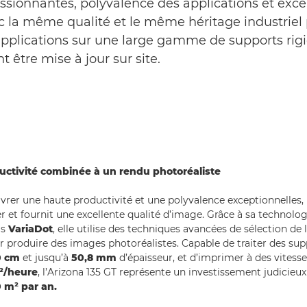
essionnantes, polyvalence des applications et exce
 la même qualité et le même héritage industriel 
applications sur une large gamme de supports rig
 être mise à jour sur site.
ctivité combinée à un rendu photoréaliste
vrer une haute productivité et une polyvalence exceptionnelles, 
iser et fournit une excellente qualité d’image. Grâce à sa technolo
is
VariaDot
, elle utilise des techniques avancées de sélection de l
r produire des images photoréalistes. Capable de traiter des sup
0 cm
et jusqu’à
50,8 mm
d’épaisseur, et d’imprimer à des vitess
²/heure
, l’Arizona 135 GT représente un investissement judicieux
 m² par an.