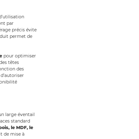
’utilisation
ent par
érage précis évite
roduit permet de
e
pour optimiser
des têtes
fonction des
 d’autoriser
onibilité
 un large éventail
rfaces standard
bois, le MDF, le
it de mise à