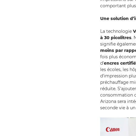
comportant plusi
Une solution d’
La technologie
V
à 30 picolitres
. 
signifie égalem
moins par rappo
fois plus économ
d’
encres certi
les écoles, les h
d’impression plu
préchauffage mi
réduite. S’ajoute
consommation d’é
Arizona sera int
seconde vie à un