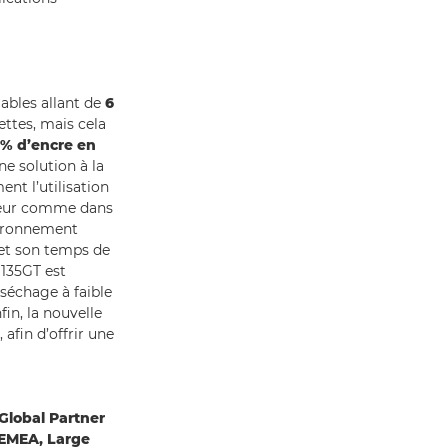
iables allant de
6
ttes, mais cela
% d’encre en
une solution à la
nt l’utilisation
érieur comme dans
nvironnement
 et son temps de
135GT est
 séchage à faible
in, la nouvelle
, afin d’offrir une
Global Partner
 EMEA, Large