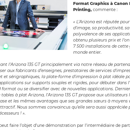
Format Graphics à Canon 
Printing,
commente :
« L’Arizona est réputée pour
d’image, sa productivité, sa f
polyvalence de ses applicati
obtenu plusieurs prix et l’o
7 500 installations de cet
monde entier.
nt l’Arizona 135 GT principalement via notre réseau de partena
er aux fabricants d’enseignes, prestataires de services d’impres
t et sérigraphiques, la plate-forme d’impression à plat idéale p
plications sur supports souples et rigides, pour débuter dans l’
format ou se diversifier avec de nouvelles applications. Derni
 tables à plat Arizona, l’Arizona 135 GT propose aux utilisateur
base et les mêmes avantages que ses grandes sœurs à moyens
ttractif. Nous sommes convaincus qu’elle sera aussi appréciée p
cesseurs ! ».
peut faire l’objet d’une démonstration par l’intermédiaire de par