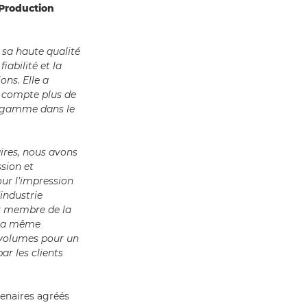
Production
 sa haute qualité
iabilité et la
ons. Elle a
n compte plus de
te gamme dans le
ires, nous avons
sion et
our l’impression
industrie
er membre de la
s la même
 volumes pour un
ar les clients
tenaires agréés