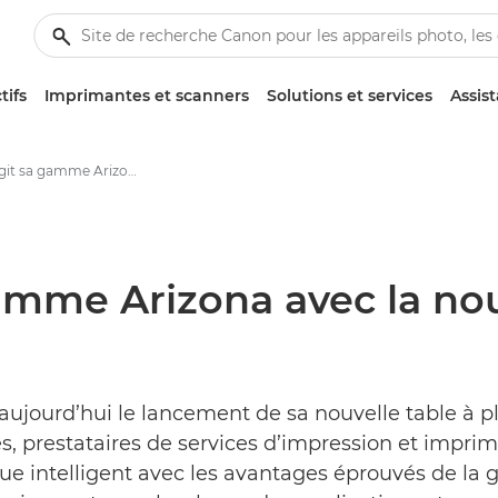
tifs
Imprimantes et scanners
Solutions et services
Assis
Canon élargit sa gamme Arizona avec la nouvelle table à plat UV Arizona 135 GT - Centre de presse Canon
amme Arizona avec la nouv
 aujourd’hui le lancement de sa nouvelle table à pl
s, prestataires de services d’impression et imprim
ue intelligent avec les avantages éprouvés de la