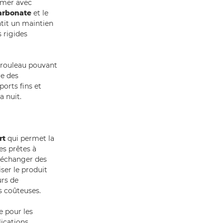
imer avec
arbonate
et le
tit un maintien
 rigides
 rouleau pouvant
re des
orts fins et
a nuit.
rt
qui permet la
es prêtes à
d’échanger des
ser le produit
urs de
s coûteuses.
e pour les
lications