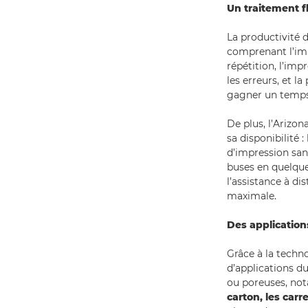
Un traitement 
La productivité d
comprenant l’imb
répétition, l’imp
les erreurs, et l
gagner un temps
De plus, l’Arizo
sa disponibilité
d’impression sans
buses en quelque
l’assistance à di
maximale.
Des applicatio
Grâce à la techn
d’applications du
ou poreuses, n
carton, les car