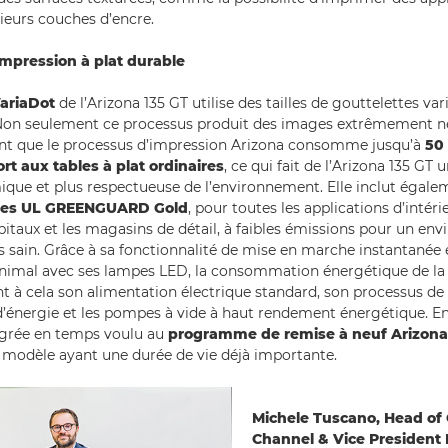
eurs couches d’encre.
impression à plat durable
ariaDot
de l’Arizona 135 GT utilise des tailles de gouttelettes var
Non seulement ce processus produit des images extrêmement ne
ent que le processus d’impression Arizona consomme jusqu’à
50
rt aux tables à plat ordinaires
, ce qui fait de l’Arizona 135 GT 
ique et plus respectueuse de l’environnement. Elle inclut égaleme
fiées UL GREENGUARD Gold
, pour toutes les applications d’int
ôpitaux et les magasins de détail, à faibles émissions pour un e
s sain. Grâce à sa fonctionnalité de mise en marche instantanée
nimal avec ses lampes LED, la consommation énergétique de la 
nt à cela son alimentation électrique standard, son processus de
nergie et les pompes à vide à haut rendement énergétique. Enf
égrée en temps voulu au
programme de remise à neuf Arizona
 modèle ayant une durée de vie déjà importante.
Michele Tuscano, Head of 
Channel & Vice President