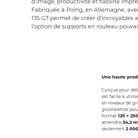
d’image, productivité et fiabilité impr
Fabriquée à Poing, en Allemagne, avec
135 GT permet de créer d’incroyables 
l’option de supports en rouleau pouvant
Une haute produ
Conçue pour déli
est facile à util
en niveaux de gr
gouttelettes pou
format
125 × 25
atteindre
34,2 m
seulement
2 000