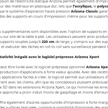
ssion de l’électricité statique Arizona permet également d’impr
sur des matériaux en plastique dur, tels que
l’acrylique,
le
polyc
 que le système d’aspiration haute pression
Arizona Classic
garan
le des supports en cours d’impression, même pour les supports
 supplémentaires sont disponibles avec l’option de supports en
u sur site de la table à plat. Les utilisateurs peuvent ainsi produi
 supports souples jusqu’à
220 cm
de large, y compris sur des supp
et exécuter des tâches en roll-to roll sans surveillance pendant l
ativité inégalé avec le logiciel prépresse Arizona Xpert
peut être livrée avec le logiciel prépresse optionnel
Arizona Xpe
production d’applications à forte valeur ajoutée. Avec des recett
 applications faciles à créer, le logiciel permet aux utilisateurs 
ent avec les clients, afin que les concepteurs puissent prévisuali
e 3D dans les extensions Arizona Xpert, ce qui minimise les erre
e approche a priori induit moins de gaspillage et moins d’erreur
offre également d’autres opportunités d’impression à forte marg
des surfaces texturées, comme la possibilité d’imprimer des app