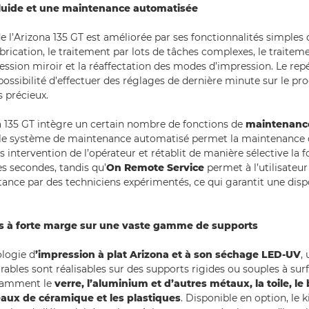
fluide et une maintenance automatisée
e l’Arizona 135 GT est améliorée par ses fonctionnalités simples d
rication, le traitement par lots de tâches complexes, le traitem
ression miroir et la réaffectation des modes d’impression. Le rep
a possibilité d’effectuer des réglages de dernière minute sur le p
 précieux.
na 135 GT intègre un certain nombre de fonctions de
maintenanc
 : le système de maintenance automatisé permet la maintenance 
 intervention de l’opérateur et rétablit de manière sélective la 
s secondes, tandis qu’
On Remote Service
permet à l’utilisateur
stance par des techniciens expérimentés, ce qui garantit une disp
ns à forte marge sur une vaste gamme de supports
ologie d
’impression à plat Arizona et à son séchage LED-UV
,
rables sont réalisables sur des supports rigides ou souples à su
otamment le
verre, l’aluminium et d’autres métaux, la toile, le 
reaux de céramique et les plastiques
. Disponible en option, le k