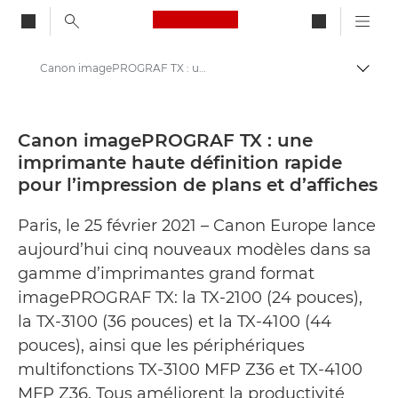
Canon Logo, back to ho
Canon imagePROGRAF TX : une imprimante haute définition rapide pour l’impression de plans et d’affiches - Centre de presse Canon
Bascul
Canon
Presse
Canon imagePROGRAF TX : une
imprimante haute définition rapide
Communiqués de presse - Centre de presse Canon
pour l’impression de plans et d’affiches
Paris, le 25 février 2021 – Canon Europe lance
aujourd’hui cinq nouveaux modèles dans sa
gamme d’imprimantes grand format
imagePROGRAF TX: la TX-2100 (24 pouces),
la TX-3100 (36 pouces) et la TX-4100 (44
pouces), ainsi que les périphériques
multifonctions TX-3100 MFP Z36 et TX-4100
MFP Z36. Tous améliorent la productivité