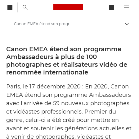
Canon Logo, back to ho
Canon EMEA étend son programme Ambassadeurs à plus de 100 photographes et réalisateurs vidéo de renommée internationale - Centre de presse Canon
Bascul
Canon
Presse
Canon EMEA étend son programme
Ambassadeurs à plus de 100
Communiqués de presse - Centre de presse Canon
photographes et réalisateurs vidéo de
renommée internationale
Paris, le 17 décembre 2020 : En 2020, Canon
EMEA étend son programme Ambassadeurs
avec l’arrivée de 59 nouveaux photographes
et vidéastes professionnels. Premier du
genre, celui-ci a été créé pour mettre en
avant et soutenir les générations actuelles et
à venir de photographes, vidéastes et