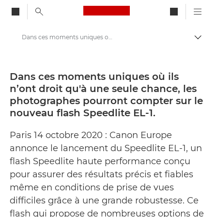
Canon Logo, back to ho
Dans ces moments uniques où ils n’ont droit qu'à une seule chance, les photographes pourront compter sur le nouveau flash Speedlite EL-1. - Centre de presse Canon
Bascul
Canon
Presse
Dans ces moments uniques où ils
n’ont droit qu'à une seule chance, les
Communiqués de presse - Centre de presse Canon
photographes pourront compter sur le
nouveau flash Speedlite EL-1.
Paris 14 octobre 2020 : Canon Europe
annonce le lancement du Speedlite EL-1, un
flash Speedlite haute performance conçu
pour assurer des résultats précis et fiables
même en conditions de prise de vues
difficiles grâce à une grande robustesse. Ce
flash qui propose de nombreuses options de