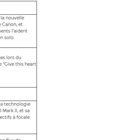
 la nouvelle
 Canon, et
nts l’aident
en solo.
es lors du
“Give this heart
la technologie
Mark II, et sa
ctifs à focale