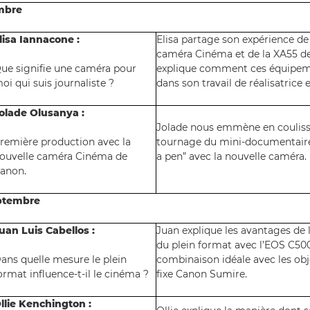
mbre
lisa Iannacone :
Elisa partage son expérience de
caméra Cinéma et de la XA55 de
ue signifie une caméra pour
explique comment ces équipeme
oi qui suis journaliste ?
dans son travail de réalisatrice 
olade Olusanya :
Jolade nous emmène en couliss
remière production avec la
tournage du mini-documentaire 
ouvelle caméra Cinéma de
a pen” avec la nouvelle caméra.
anon.
ptembre
uan Luis Cabellos :
Juan explique les avantages de 
du plein format avec l’EOS C500 
ans quelle mesure le plein
combinaison idéale avec les obje
ormat influence-t-il le cinéma ?
fixe Canon Sumire.
llie Kenchington :