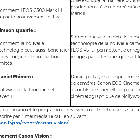
Ollie explique la manière dont s
production a été renforcé grâce
omment l’EOS C300 Mark III
Mark III.
mpacte positivement le flux.
imeon Quarrie :
Simeon analyse en détails la ma
omment la nouvelle
technologie de la nouvelle cam
echnologie peut aussi bénéficier
l’EOS R5 lui permettent d’enreg
 des budgets de production
images parfaites quel que soit l
imités.
aniel Ehimen :
Daniel partage son expérience su
de caméras Canon EOS Cinema
ollywood : la tendance et
qu’outils de storytelling pour l’
’avenir.
cinématographique de Nollywo
anon Vision et le programme des événements retransmis sur la
crire par l’intermédiaire du lien suivant :
on.fr/pro/events/canon-vision/
énement Canon Vision :