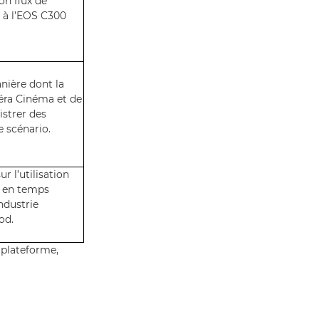
on flux de
 à l’EOS C300
nière dont la
éra Cinéma et de
istrer des
e scénario.
r l’utilisation
 en temps
industrie
od.
 plateforme,