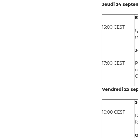
Jeudi 24 septe
E
15:00 CEST
Q
m
J
17:00 CEST
P
n
C
Vendredi 25 se
J
10:00 CEST
D
f
O