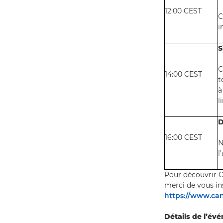
12:00 CEST
C
i
S
C
14:00 CEST
t
à
l
D
16:00 CEST
N
l
Pour découvrir C
merci de vous ins
https://www.can
Détails de l’év