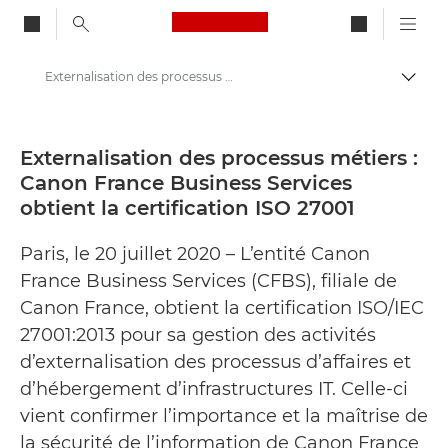
Canon Logo, back to ho
Externalisation des processus métiers : Canon France Business Services obtient la certification ISO 27001 - Centre de presse Canon
Bascul
Canon
Presse
Externalisation des processus métiers :
Canon France Business Services
Communiqués de presse - Centre de presse Canon
obtient la certification ISO 27001
Paris, le 20 juillet 2020 – L’entité Canon
France Business Services (CFBS), filiale de
Canon France, obtient la certification ISO/IEC
27001:2013 pour sa gestion des activités
d’externalisation des processus d’affaires et
d’hébergement d’infrastructures IT. Celle-ci
vient confirmer l’importance et la maîtrise de
la sécurité de l’information de Canon France