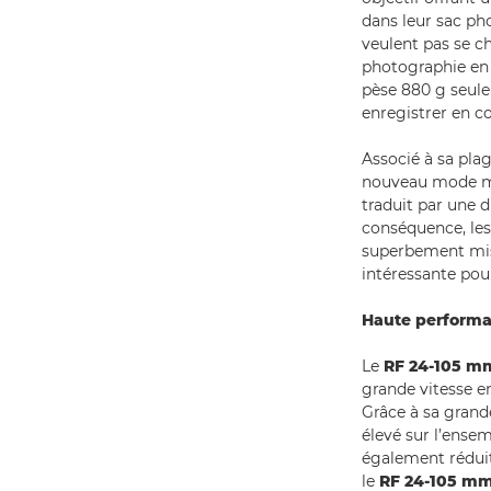
dans leur sac pho
veulent pas se c
photographie en 
pèse 880 g seulem
enregistrer en c
Associé à sa plag
nouveau mode ma
traduit par une 
conséquence, les
superbement mis e
intéressante pour
Haute performa
Le
RF 24-105 mm
grande vitesse en
Grâce à sa grand
élevé sur l’ensem
également réduit
le
RF 24-105 mm 