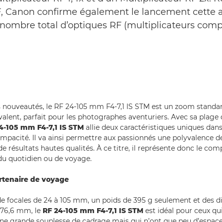
 Canon confirme également le lancement cette an
 nombre total d’optiques RF (multiplicateurs comp
 nouveautés, le RF 24-105 mm F4-7,1 IS STM est un zoom standar
alent, parfait pour les photographes aventuriers. Avec sa plage 
4-105 mm F4-7,1 IS STM
allie deux caractéristiques uniques dans 
 compacité. Il va ainsi permettre aux passionnés une polyvalence d
de résultats hautes qualités. À ce titre, il représente donc le co
du quotidien ou de voyage.
rtenaire de voyage
e focales de 24 à 105 mm, un poids de 395 g seulement et des 
x 76,6 mm, le
RF 24-105 mm F4-7,1 IS STM
est idéal pour ceux qu
 une grande souplesse de cadrage mais qui n’ont que peu d’espace