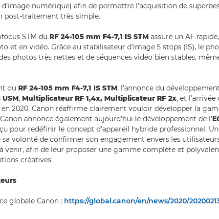
d’image numérique) afin de permettre l’acquisition de superbe
n post-traitement très simple.
ofocus STM du
RF 24-105 mm F4-7,1 IS STM
assure un AF rapide,
to et en vidéo. Grâce au stabilisateur d’image 5 stops (IS), le p
 des photos très nettes et de séquences vidéo bien stables, mêm
nt du
RF 24-105 mm F4-7,1 IS STM
, l’annonce du développemen
S USM
,
Multiplicateur RF 1,4x, Multiplicateur RF 2x
, et l’arrivé
en 2020, Canon réaffirme clairement vouloir développer la gam
, Canon annonce également aujourd’hui le développement de l’
E
u pour redéfinir le concept d’appareil hybride professionnel. Une
sa volonté de confirmer son engagement envers les utilisateu
à venir, afin de leur proposer une gamme complète et polyvalent
tions créatives.
teurs
nce globale Canon :
https://global.canon/en/news/2020/2020021