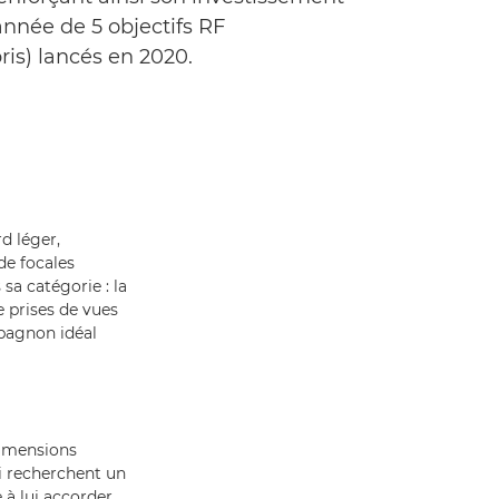
née de 5 objectifs RF
ris) lancés en 2020.
d léger,
de focales
sa catégorie : la
e prises de vues
mpagnon idéal
dimensions
i recherchent un
 à lui accorder