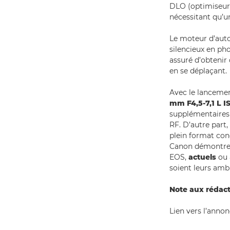
DLO (optimiseur 
nécessitant qu’u
Le moteur d’aut
silencieux en pho
assuré d’obtenir
en se déplaçant.
Avec le lanceme
mm F4,5-7,1 L I
supplémentaires 
RF. D’autre part
plein format conç
Canon démontre 
EOS,
actuels
ou 
soient leurs ambi
Note aux rédac
Lien vers l’anno