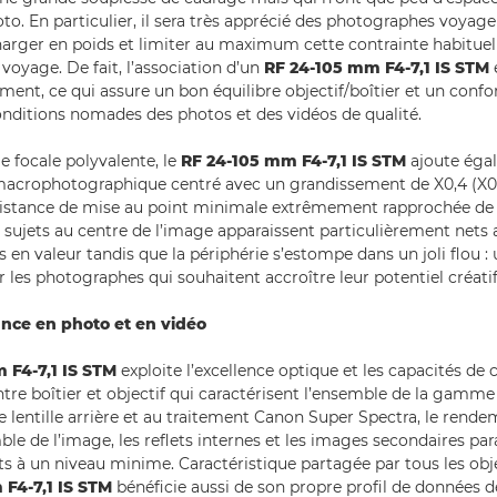
to. En particulier, il sera très apprécié des photographes voyage
harger en poids et limiter au maximum cette contrainte habituell
voyage. De fait, l’association d’un
RF 24-105 mm F4-7,1 IS STM
ent, ce qui assure un bon équilibre objectif/boîtier et un confo
onditions nomades des photos et des vidéos de qualité.
e focale polyvalente, le
RF 24-105 mm F4-7,1 IS STM
ajoute éga
crophotographique centré avec un grandissement de X0,4 (X0,5
distance de mise au point minimale extrêmement rapprochée de 
 sujets au centre de l’image apparaissent particulièrement nets 
n valeur tandis que la périphérie s’estompe dans un joli flou : 
 les photographes qui souhaitent accroître leur potentiel créatif
nce en photo et en vidéo
 F4-7,1 IS STM
exploite l’excellence optique et les capacités d
tre boîtier et objectif qui caractérisent l’ensemble de la gamme 
e lentille arrière et au traitement Canon Super Spectra, le rend
ble de l’image, les reflets internes et les images secondaires par
s à un niveau minime. Caractéristique partagée par tous les obj
F4-7,1 IS STM
bénéficie aussi de son propre profil de données d