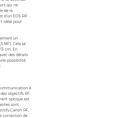
urs qui ne
e de la
et d’un EOS RP
rt idéal pour
lement un
 MF). Cela se
13 cm. En
avec des détails
une possibilité
.
e communication à
des objectifs RF.
ement optique est
asites sont
ectifs Canon RF,
e correction de