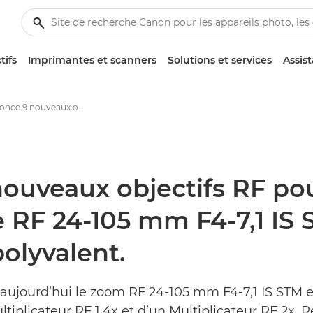
tifs
Imprimantes et scanners
Solutions et services
Assis
Canon annonce 9 nouveaux objectifs RF pour 2020. Le premier de cette série est le RF 24-105 mm F4-7,1 IS STM, un zoom compact, léger et polyvalent. - Centre de presse Canon
ouveaux objectifs RF pou
le RF 24-105 mm F4-7,1 I
olyvalent.
nce aujourd’hui le zoom RF 24-105 mm F4-7,1 IS ST
tiplicateur RF 1,4x et d’un Multiplicateur RF 2x. 