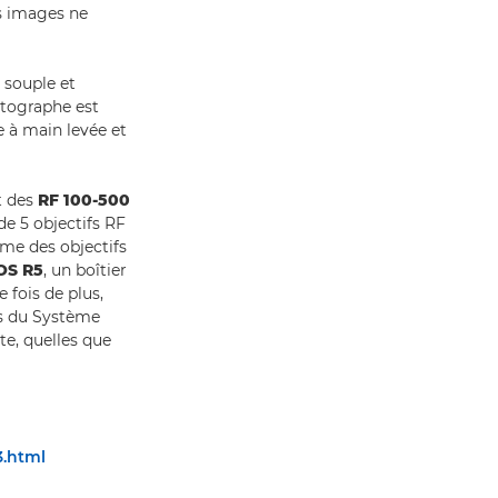
s images ne
 souple et
hotographe est
e à main levée et
t des
RF 100-500
e de 5 objectifs RF
me des objectifs
OS R5
, un boîtier
 fois de plus,
rs du Système
e, quelles que
3.html