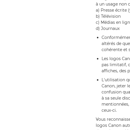
à un usage non c
a) Presse écrite
b) Télévision
c) Médias en lig
d) Journaux
Conformément 
altérés de qu
cohérente et s
Les logos Cano
pas limitatif
affiches, des 
L'utilisation 
Canon, jeter l
confusion quan
à sa seule di
mentionnées, 
ceux-ci.
Vous reconnaissez
logos Canon autre