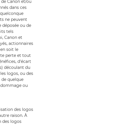
ve de Canon et/ou
nnés dans ces
n quelconque
nts ne peuvent
ue déposée ou de
ts tels
oi, Canon et
yés, actionnaires
n soit le
ute perte et tout
néfices, d'écart
es) découlant du
 les logos, ou des
t de quelque
cun dommage ou
sation des logos
utre raison. À
n des logos