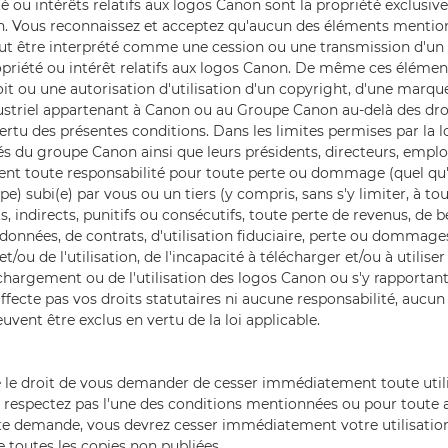
té ou intérêts relatifs aux logos Canon sont la propriété exclusi
. Vous reconnaissez et acceptez qu'aucun des éléments mentio
ut être interprété comme une cession ou une transmission d'u
propriété ou intérêt relatifs aux logos Canon. De même ces éléme
oit ou une autorisation d'utilisation d'un copyright, d'une marq
striel appartenant à Canon ou au Groupe Canon au-delà des droi
rtu des présentes conditions. Dans les limites permises par la l
tés du groupe Canon ainsi que leurs présidents, directeurs, emplo
ent toute responsabilité pour toute perte ou dommage (quel qu'e
e) subi(e) par vous ou un tiers (y compris, sans s'y limiter, à to
indirects, punitifs ou consécutifs, toute perte de revenus, de bé
 données, de contrats, d'utilisation fiduciaire, perte ou dommag
/ou de l'utilisation, de l'incapacité à télécharger et/ou à utiliser
échargement ou de l'utilisation des logos Canon ou s'y rapportan
affecte pas vos droits statutaires ni aucune responsabilité, au
uvent être exclus en vertu de la loi applicable.
 le droit de vous demander de cesser immédiatement toute utili
 respectez pas l'une des conditions mentionnées ou pour toute a
te demande, vous devrez cesser immédiatement votre utilisatio
 toutes les copies non publiées.