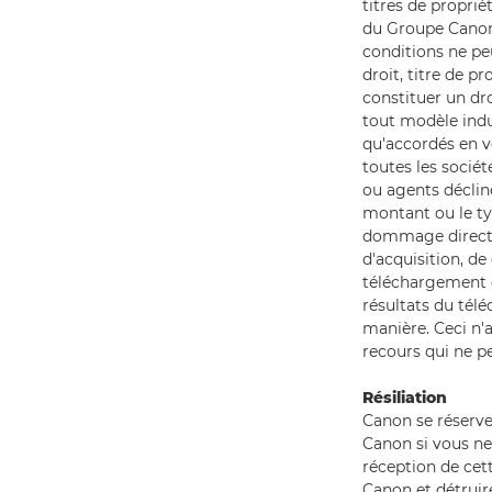
titres de proprié
du Groupe Canon
conditions ne pe
droit, titre de 
constituer un dr
tout modèle indu
qu'accordés en ve
toutes les socié
ou agents déclin
montant ou le typ
dommage directs, 
d'acquisition, de
téléchargement et
résultats du tél
manière. Ceci n'
recours qui ne pe
Résiliation
Canon se réserve
Canon si vous ne
réception de cet
Canon et détruire