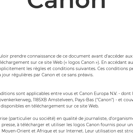
uloir prendre connaissance de ce document avant d'accéder au
éléchargement sur ce site Web (« logos Canon »). En accédant a
plicitement les règles et conditions suivantes. Ces conditions p
à jour régulières par Canon et ce sans préavis.
ditions sont applicables entre vous et Canon Europa N.V. - dont l
Bovenkerkerweg, 1185XB Amstelveen, Pays-Bas ("Canon") - et couvr
disponibles en téléchargement sur ce site Web.
se (particulier ou société) en qualité de journaliste, d'organis
resse, à télécharger et utiliser les logos Canon fournis pour une
 Moyen-Orient et Afrique et sur Internet. Leur utilisation est str