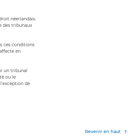
droit néerlandais.
 des tribunaux
ns ces conditions
affecte en
r un tribunal
té ou le
 l'exception de
Revenir en haut