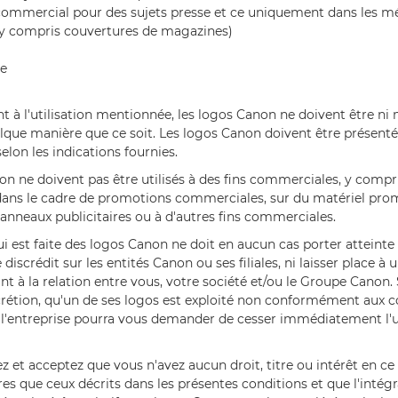
ommercial pour des sujets presse et ce uniquement dans les méd
 (y compris couvertures de magazines)
ne
à l'utilisation mentionnée, les logos Canon ne doivent être ni 
elque manière que ce soit. Les logos Canon doivent être présent
elon les indications fournies.
n ne doivent pas être utilisés à des fins commerciales, y compris
, dans le cadre de promotions commerciales, sur du matériel pro
panneaux publicitaires ou à d'autres fins commerciales.
qui est faite des logos Canon ne doit en aucun cas porter atteinte
e discrédit sur les entités Canon ou ses filiales, ni laisser place 
t à la relation entre vous, votre société et/ou le Groupe Canon.
scrétion, qu'un de ses logos est exploité non conformément aux c
l'entreprise pourra vous demander de cesser immédiatement l'ut
 et acceptez que vous n'avez aucun droit, titre ou intérêt en ce
s que ceux décrits dans les présentes conditions et que l'intégra