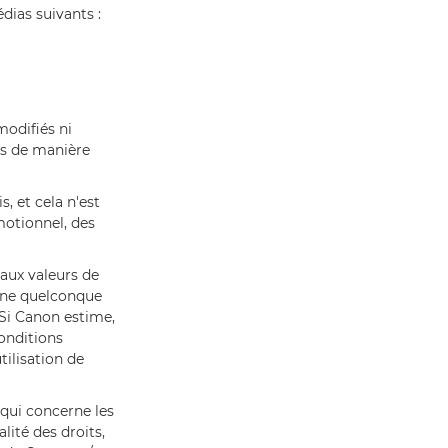
ias suivants :
modifiés ni
és de manière
, et cela n'est
motionnel, des
 aux valeurs de
à une quelconque
 Si Canon estime,
onditions
ilisation de
 qui concerne les
lité des droits,