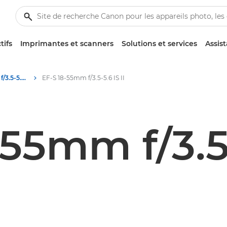
tifs
Imprimantes et scanners
Solutions et services
Assis
Canon EF-S 18-55mm f/3.5-5.6 IS II - Lenses - Camera & Photo lenses
EF-S 18-55mm f/3.5-5.6 IS II
55mm f/3.5-