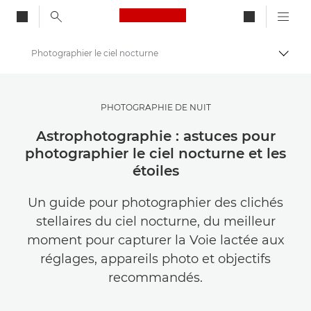
Canon Logo, back to ho
Photographier le ciel nocturne
Bascul
Canon
Trouvez l'inspiration | Conseils de photographie et d'impression et guides de l'acheteur
PHOTOGRAPHIE DE NUIT
Conseils et techniques de photographie et d'impression
Astrophotographie : astuces pour
photographier le ciel nocturne et les
étoiles
Un guide pour photographier des clichés
stellaires du ciel nocturne, du meilleur
moment pour capturer la Voie lactée aux
réglages, appareils photo et objectifs
recommandés.