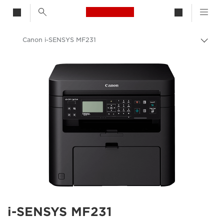
Canon Logo, back to h
Canon i-SENSYS MF231
Bascu
entre
Canon
les
fils
d'Ari
i-SENSYS MF231