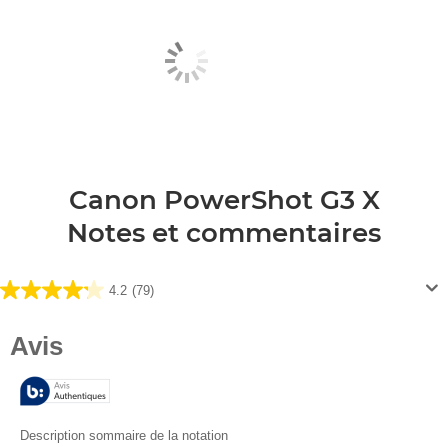
Canon PowerShot G3 X
Notes et commentaires
4.2
(79)
4.2
sur
5
étoiles.
79
avis