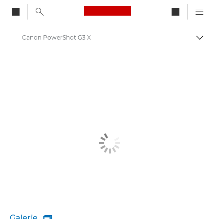
Canon Logo, back to ho
Canon PowerShot G3 X
Bascul
Canon
Galerie
