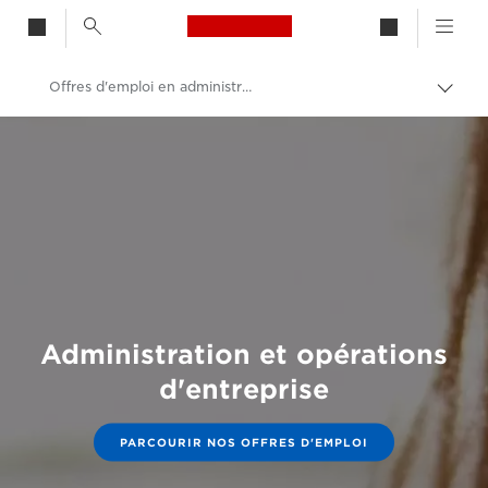
Canon Logo, back to h
Offres d'emploi en administration et opérations d'entreprise
Bascu
entre
Canon
les
fils
Carrières et emplois chez Canon
d'Ari
Administration et opérations
d'entreprise
PARCOURIR NOS OFFRES D'EMPLOI