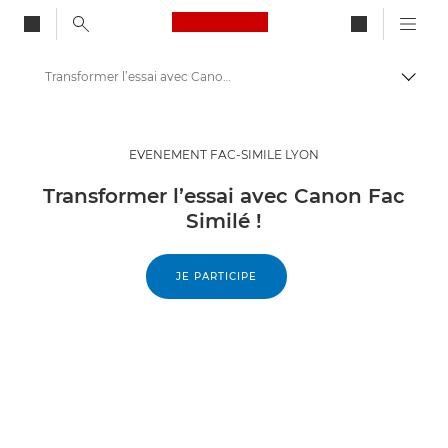
Canon Logo, back to ho
Transformer l’essai avec Canon Fac Similé !
Bascul
Canon
Solutions et services
EVENEMENT FAC-SIMILE LYON
Transformer l’essai avec Canon Fac
Similé !
JE PARTICIPE