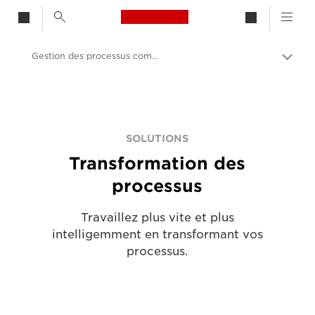
Canon Logo, back to h
Gestion des processus commerciaux et transformation numérique
Bascu
Canon
Solutions et services
Solutions professionnelles
SOLUTIONS
Transformation des
processus
Travaillez plus vite et plus
intelligemment en transformant vos
processus.