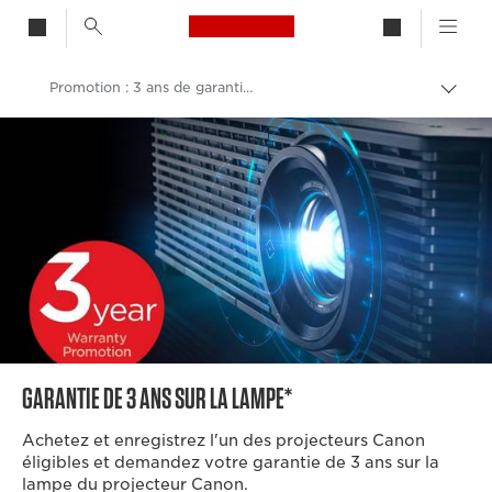
Canon Logo, back to h
Promotion : 3 ans de garantie sur la lampe
Bascu
entre
Canon
les
fils
Solutions et services
d'Ari
GARANTIE DE 3 ANS SUR LA LAMPE*
Achetez et enregistrez l'un des projecteurs Canon
éligibles et demandez votre garantie de 3 ans sur la
lampe du projecteur Canon.