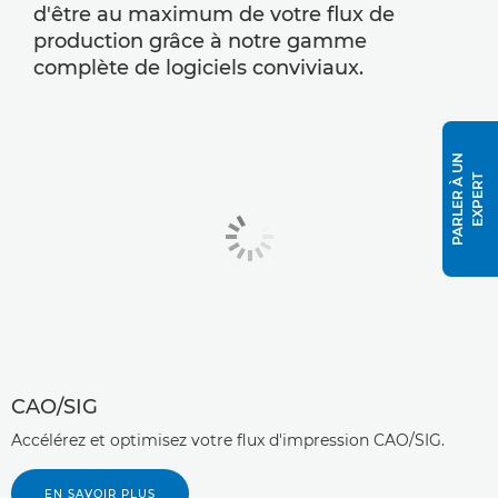
d'être au maximum de votre flux de
production grâce à notre gamme
complète de logiciels conviviaux.
P
A
R
L
E
R
À
U
N
E
X
P
E
R
T
CAO/SIG
Accélérez et optimisez votre flux d'impression CAO/SIG.
EN SAVOIR PLUS