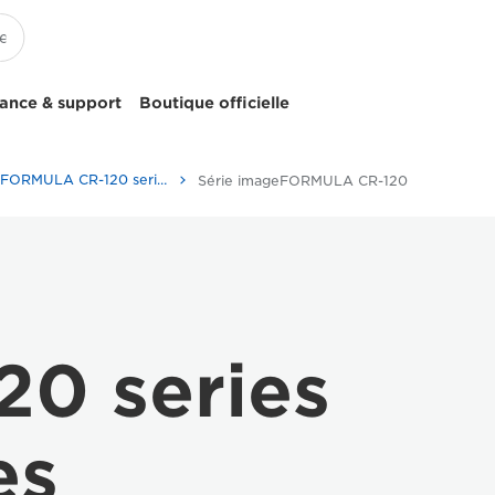
tance & support
Boutique officielle
imageFORMULA CR-120 series - Scanners de chèques imageFORMULA
Série imageFORMULA CR-120
0 series
es