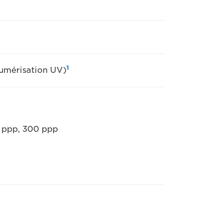
1
umérisation UV)
0 ppp, 300 ppp