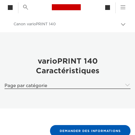
Canon Logo, back to h
Canon varioPRINT 140
Bascu
Canon
Solutions et services
Produits professionnels
varioPRINT 140
Caractéristiques
Impression de production
Canon varioPRINT 140 - Business Printers & Fax Machines
Page par catégorie
DEMANDER DES INFORMATIONS