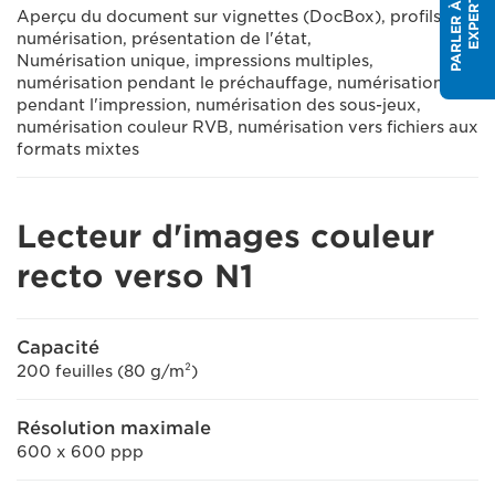
P
A
R
L
E
R
À
U
N
E
X
P
E
R
T
Aperçu du document sur vignettes (DocBox), profils de
numérisation, présentation de l'état,
Numérisation unique, impressions multiples,
numérisation pendant le préchauffage, numérisation
pendant l'impression, numérisation des sous-jeux,
numérisation couleur RVB, numérisation vers fichiers aux
formats mixtes
Lecteur d'images couleur
recto verso N1
Capacité
200 feuilles (80 g/m²)
Résolution maximale
600 x 600 ppp