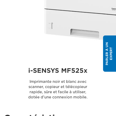
P
A
R
L
E
R
À
U
N
E
X
P
E
R
T
i-SENSYS MF525x
Imprimante noir et blanc avec
scanner, copieur et télécopieur
rapide, sûre et facile à utiliser,
dotée d'une connexion mobile.