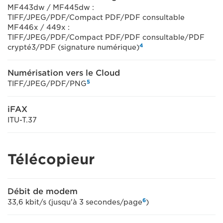
MF443dw / MF445dw :
TIFF/JPEG/PDF/Compact PDF/PDF consultable
MF446x / 449x :
TIFF/JPEG/PDF/Compact PDF/PDF consultable/PDF
4
crypté3/PDF (signature numérique)
Numérisation vers le Cloud
5
TIFF/JPEG/PDF/PNG
iFAX
ITU-T.37
Télécopieur
Débit de modem
6
33,6 kbit/s (jusqu'à 3 secondes/page
)