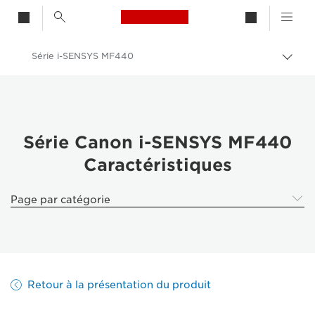
Canon Logo, back to h
Série i-SENSYS MF440
Bascu
Canon
Solutions et services
Produits professionnels
Série Canon i-SENSYS MF440
Caractéristiques
Imprimantes et télécopieurs professionnels
Imprimantes multifonctions - Multifonctions
Page par catégorie
Imprimantes noir et blanc multifonction
Série i-SENSYS MF440
Retour à la présentation du produit