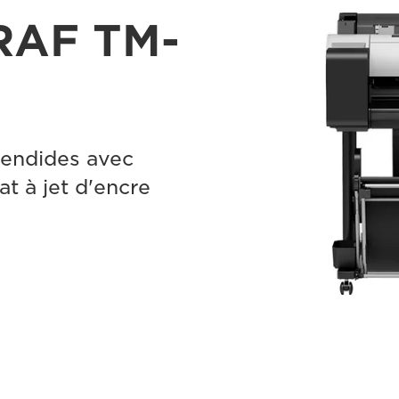
RAF TM-
lendides avec
t à jet d'encre