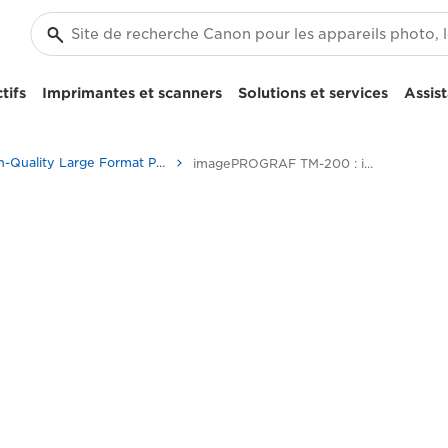
tifs
Imprimantes et scanners
Solutions et services
Assis
High-Quality Large Format Printers for CAD/GIS and Stunning Graphics
imagePROGRAF TM-200 : impression précise et efficace