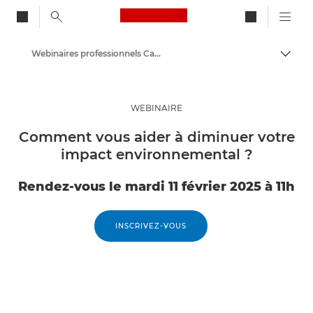
Canon Logo, back to ho
Webinaires professionnels Canon
Bascul
Canon
Solutions et services
WEBINAIRE
Evénements et témoignages
Comment vous aider à diminuer votre
impact environnemental ?
Rendez-vous le mardi 11 février 2025 à 11h
INSCRIVEZ-VOUS