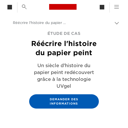
Canon Logo, back to h
Réécrire l'histoire du papier peint
Bascu
entre
Canon
ÉTUDE DE CAS
les
Réécrire l'histoire
fils
Solutions et services
d'Ari
du papier peint
Evénements et témoignages
Un siècle d'histoire du
Études de cas
papier peint redécouvert
grâce à la technologie
UVgel
DEMANDER DES
INFORMATIONS