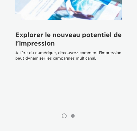
Explorer le nouveau potentiel de
P
l'impression
c
c
A l'ère du numérique, découvrez comment l'impression
peut dynamiser les campagnes multicanal.
n
Dé
vot
d'i