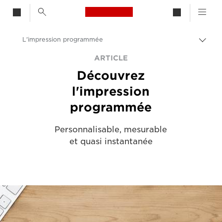
Canon Logo, back to h
L'impression programmée
Bascu
entre
Canon
ARTICLE
les
Découvrez
fils
Solutions et services
d'Ari
l'impression
Evénements et témoignages
programmée
Articles dédiés aux entreprises et aux professionnels
Personnalisable, mesurable
et quasi instantanée