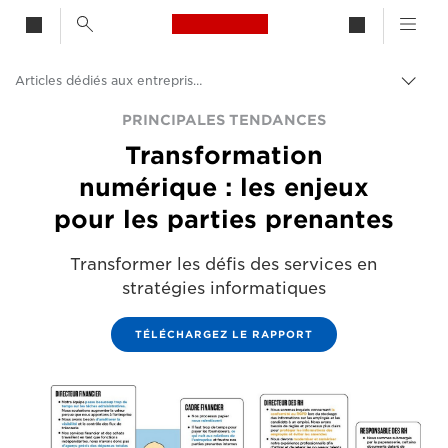
Canon Logo, back to h
Articles dédiés aux entreprises et aux professionnels
Bascu
Canon
PRINCIPALES TENDANCES
Transformation
Solutions et services
numérique : les enjeux
Evénements et témoignages
pour les parties prenantes
Transformer les défis des services en
stratégies informatiques
TÉLÉCHARGEZ LE RAPPORT