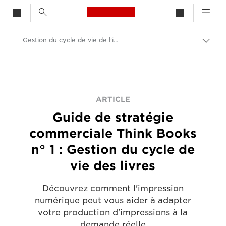
Canon Logo, back to h
Gestion du cycle de vie de l'impression de livres
Bascu
entre
Canon
les
fils
Solutions et services
d'Ari
Evénements et témoignages
ARTICLE
Guide de stratégie
Articles dédiés aux entreprises et aux professionnels
commerciale Think Books
n° 1 : Gestion du cycle de
vie des livres
Découvrez comment l'impression
numérique peut vous aider à adapter
votre production d'impressions à la
demande réelle