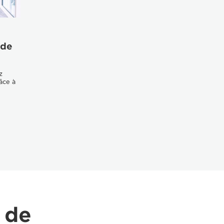
 de
z
râce à
 de