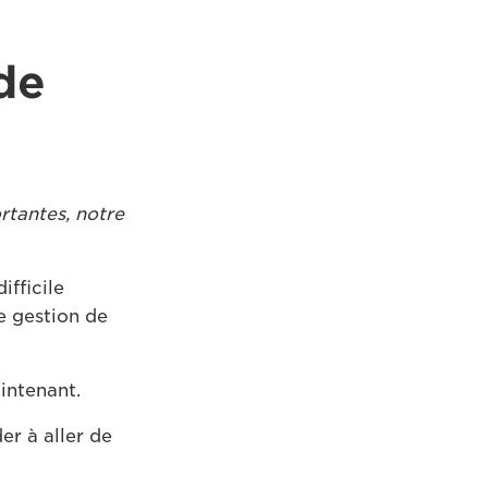
de
tantes, notre
ifficile
e gestion de
intenant.
er à aller de