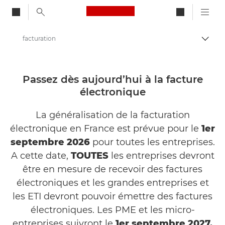
Canon Logo, back to ho
facturation
Bascul
Canon
Solutions et services
Passez dès aujourd’hui à la facture
électronique
La généralisation de la facturation
électronique en France est prévue pour le
1er
septembre 2026
pour toutes les entreprises.
A cette date,
TOUTES
les entreprises devront
être en mesure de recevoir des factures
électroniques et les grandes entreprises et
les ETI devront pouvoir émettre des factures
électroniques. Les PME et les micro-
entreprises suivront le
1er septembre 2027.