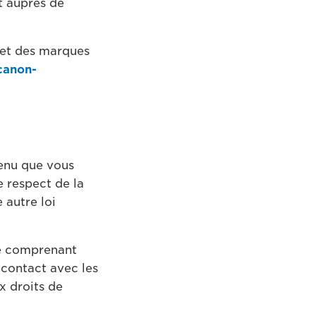
t auprès de
o et des marques
canon-
tenu que vous
e respect de la
e autre loi
ie comprenant
contact avec les
x droits de