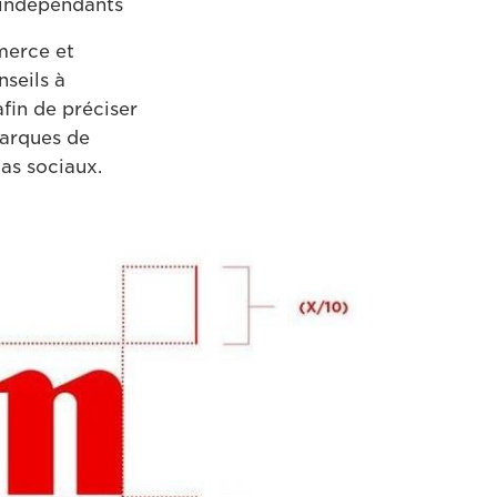
s indépendants
merce et
seils à
fin de préciser
 marques de
as sociaux.