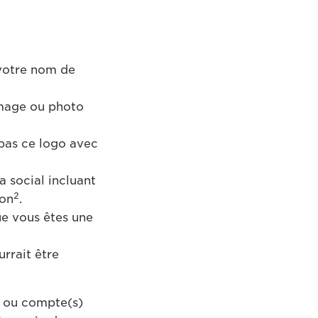
votre nom de
image ou photo
 pas ce logo avec
 social incluant
2
non
.
e vous êtes une
urrait être
b ou compte(s)