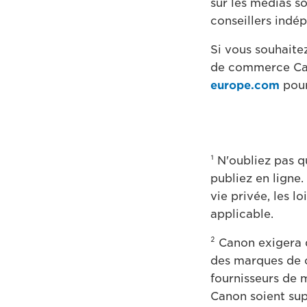
sur les médias s
conseillers indé
Si vous souhaitez
de commerce Can
europe.com
pour
¹ N'oubliez pas 
publiez en ligne.
vie privée, les l
applicable.
² Canon exigera
des marques de c
fournisseurs de 
Canon soient su