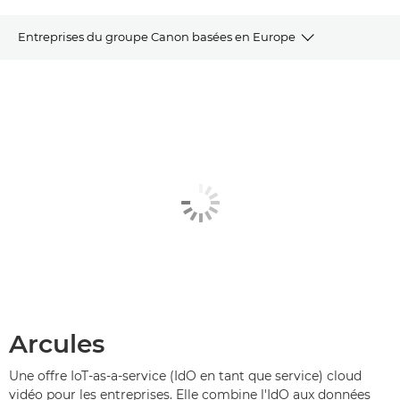
Entreprises du groupe Canon basées en Europe
À propos de Canon
Développement durable
Salle de presse
Parrainages
Aspects juridiques et de conformité
Nous contacter
Arcules
Une offre IoT-as-a-service (IdO en tant que service) cloud
vidéo pour les entreprises. Elle combine l'IdO aux données