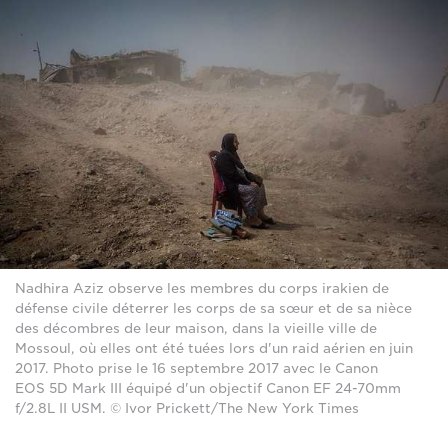
Nadhira Aziz observe les membres du corps irakien de
défense civile déterrer les corps de sa sœur et de sa nièce
des décombres de leur maison, dans la vieille ville de
Mossoul, où elles ont été tuées lors d'un raid aérien en juin
2017. Photo prise le 16 septembre 2017 avec le Canon
EOS 5D Mark III équipé d'un objectif Canon EF 24-70mm
f/2.8L II USM. © Ivor Prickett/The New York Times