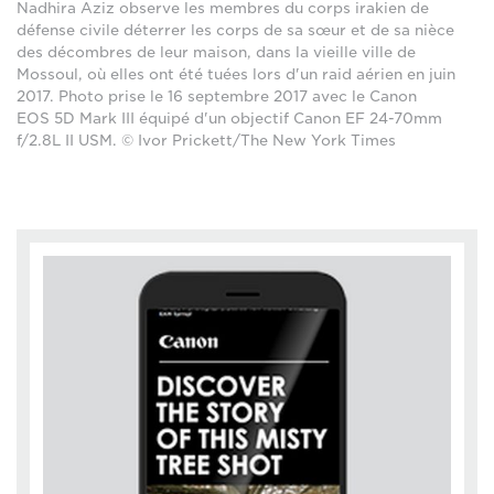
Nadhira Aziz observe les membres du corps irakien de
défense civile déterrer les corps de sa sœur et de sa nièce
des décombres de leur maison, dans la vieille ville de
Mossoul, où elles ont été tuées lors d'un raid aérien en juin
2017. Photo prise le 16 septembre 2017 avec le Canon
EOS 5D Mark III équipé d'un objectif Canon EF 24-70mm
f/2.8L II USM. © Ivor Prickett/The New York Times