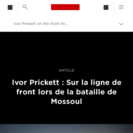
Canon Logo, back to h
Ivor Prickett on the front line in the Battle for Mosul
Bascu
entre
Canon
les
fils
Vidéo et photographie professionnelles
d'Ari
Histoires
ARTICLE
Ivor Prickett : Sur la ligne de
front lors de la bataille de
Mossoul