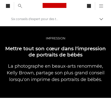
Canon Logo, back to ho
Six conseils d'expert pour des tirages de photos de bébés à croquer
Bascul
Canon
Vidéo et photographie professionnelles
IMPRESSION
Histoires
Mettre tout son cœur dans l'impression
de portraits de bébés
La photographe en beaux-arts renommée,
Kelly Brown, partage son plus grand conseil
lorsqu'on imprime des portraits de bébés.