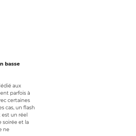
en basse
dédié aux
nt parfois à
avec certaines
s cas, un flash
 est un réel
 soirée et la
e ne