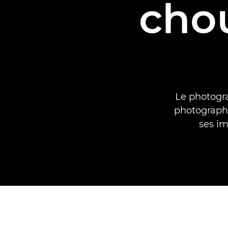
cho
Le photogra
photographi
ses i