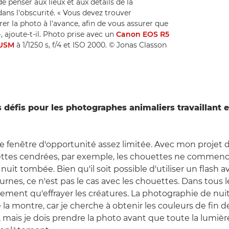
de penser aux lieux et aux détails de la
dans l'obscurité. « Vous devez trouver
r la photo à l'avance, afin de vous assurer que
 ajoute-t-il. Photo prise avec un
Canon EOS R5
 USM
à 1/1250 s, f/4 et ISO 2000. © Jonas Classon
s défis pour les photographes animaliers travaillant 
e fenêtre d'opportunité assez limitée. Avec mon projet 
ttes cendrées, par exemple, les chouettes ne commence
 nuit tombée. Bien qu'il soit possible d'utiliser un flash 
rnes, ce n'est pas le cas avec les chouettes. Dans tous le
lement qu'effrayer les créatures. La photographie de nuit
a montre, car je cherche à obtenir les couleurs de fin de
, mais je dois prendre la photo avant que toute la lumièr