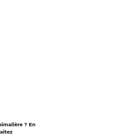
nimalière ? En
aitez