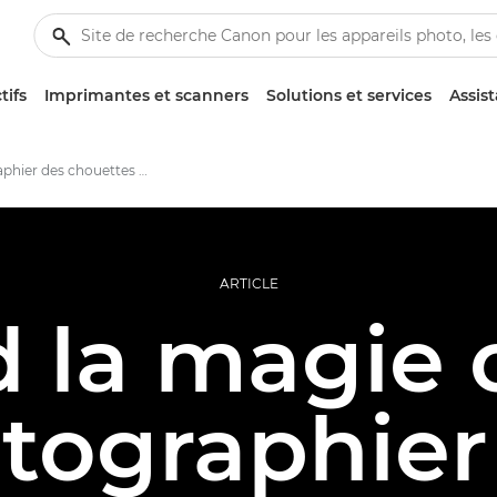
tifs
Imprimantes et scanners
Solutions et services
Assis
Photographier des chouettes en basse lumière
ARTICLE
 la magie o
tographier