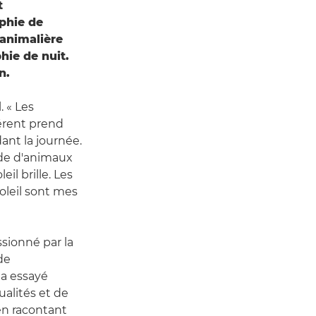
t
phie de
 animalière
hie de nuit.
n.
. « Les
férent prend
ant la journée.
ude d'animaux
il brille. Les
oleil sont mes
ssionné par la
de
 a essayé
ualités et de
en racontant