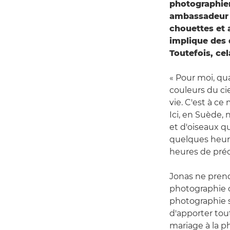
photographier
ambassadeur
chouettes et 
implique des 
Toutefois, ce
« Pour moi, qua
couleurs du cie
vie. C'est à c
Ici, en Suède,
et d'oiseaux q
quelques heure
heures de prédi
Jonas ne prend
photographie o
photographie sa
d'apporter tout
mariage à la p