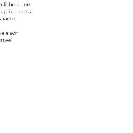
 cliché d'une
 prix. Jonas a
raître.
vèle son
rnes.