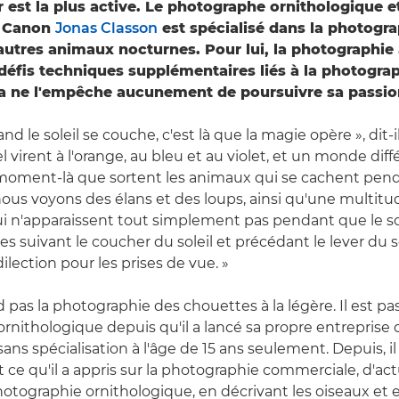
 est la plus active. Le photographe ornithologique e
 Canon
Jonas Classon
est spécialisé dans la photogra
autres animaux nocturnes. Pour lui, la photographie
défis techniques supplémentaires liés à la photograp
la ne l'empêche aucunement de poursuivre sa passio
nd le soleil se couche, c'est là que la magie opère », dit-il
l virent à l'orange, au bleu et au violet, et un monde dif
e moment-là que sortent les animaux qui se cachent pend
 nous voyons des élans et des loups, ainsi qu'une multit
ui n'apparaissent tout simplement pas pendant que le sole
s suivant le coucher du soleil et précédant le lever du s
lection pour les prises de vue. »
 pas la photographie des chouettes à la légère. Il est pa
rnithologique depuis qu'il a lancé sa propre entreprise 
ns spécialisation à l'âge de 15 ans seulement. Depuis, il
 ce qu'il a appris sur la photographie commerciale, d'act
hotographie ornithologique, en décrivant les oiseaux et 