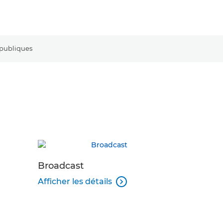
 publiques
Broadcast
Jumelles
Afficher les détails
Afficher le
