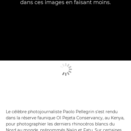
dans ces images en faisant moins.
Le célèbre photojournaliste Paolo Pellegrin s'est rendu
dans la réserve faunique Ol Pejeta Conservancy, au Kenya,
pour photographier les derniers rhinocéros blancs du
Nord au monde, prénommés Najin et Fatu. Sur certaines