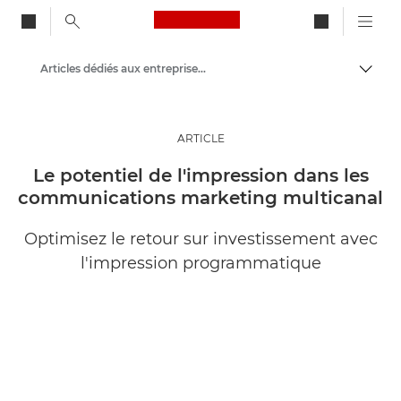
Canon Logo, back to ho
Articles dédiés aux entreprises et aux professionnels
Bascul
Canon
Solutions et services
ARTICLE
Evénements et témoignages
Le potentiel de l'impression dans les
communications marketing multicanal
Optimisez le retour sur investissement avec
l'impression programmatique