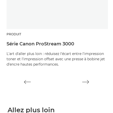
PRODUIT
P
Série Canon ProStream 3000
S
L'art d'aller plus loin : réduisez l'écart entre l'impression
Pr
toner et l'impression offset avec une presse à bobine jet
pr
d'encre hautes performances.
C
Allez plus loin